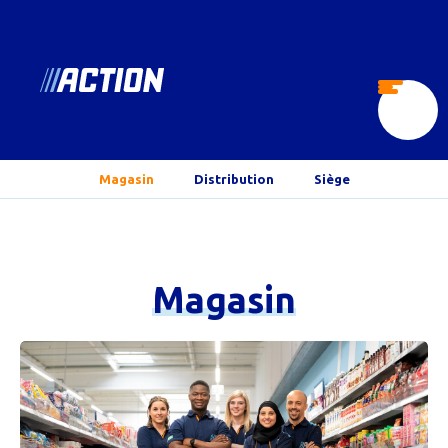
fr.action.jobs
Ouvrir
le
menu
Magasin
Distribution
Siège
Magasin